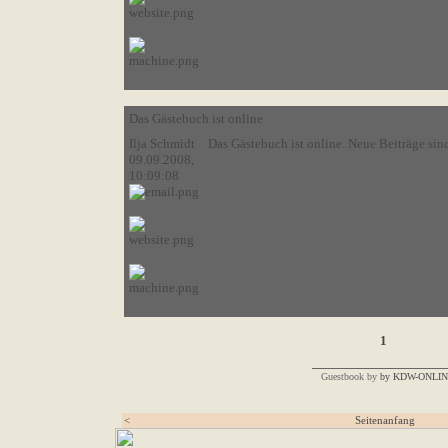
Das Gästebuch ist online
Ilja Schmidt
Das Gästebuch ist online. Neue Beiträge si
09.09.2008,
10:09:08
1
Guestbook by
by KDW-ONLI
<
Seitenanfang