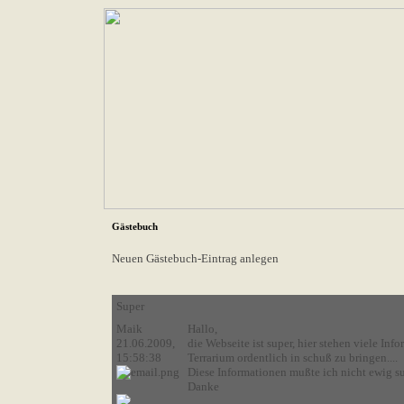
Gästebuch
Neuen Gästebuch-Eintrag anlegen
Super
Maik
Hallo,
21.06.2009,
die Webseite ist super, hier stehen viele In
15:58:38
Terrarium ordentlich in schuß zu bringen....
Diese Informationen mußte ich nicht ewig suc
Danke