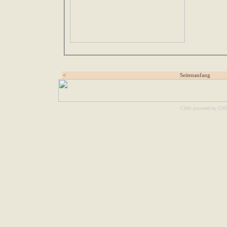
<
Seitenanfang
CMS powered by CM